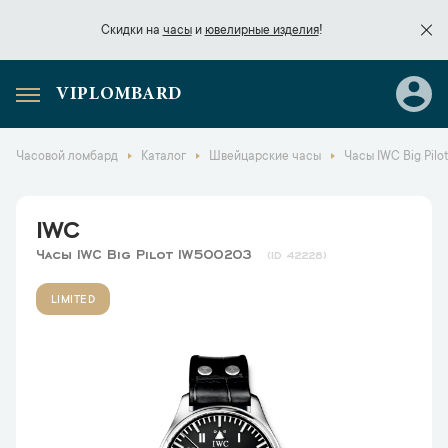
Скидки на
часы
и
ювелирные изделия
!
VIPLOMBARD
Скидки на
часы
и
ювелирные изделия
!
Часовой ломбард
Каталог
Швейцарские часы
Часы IWC Big Pil
IWC
Часы IWC Big Pilot IW500203
42228
LIMITED