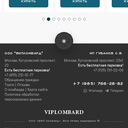
КУПИТЬ
КУПИТЬ
К
ООО "ВИПЛОМБАРД"
ИП ГУБАНОВ С.В.
Москва
,
Кутузовский проспект,
Москва, Кутузовский проспект, 23к1,
23
Есть бесплатная парковка!
Есть бесплатная парковка!
+7 (925) 761-22-06
+7 (495) 212-12-77
Обращение граждан
+7 (985) 766-28-82
Торги
|
Отзывы
О ломбарде
|
Карта сайта
Whatsapp
Telegram
Политика обработки
персональных данных
VIPLOMBARD
ООО «ВИП Ломбард». Все права защищены ©