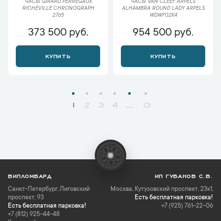
ЧАСЫ GIRARD PERREGAUX
ЧАСЫ VAN CLEEF ARPELS
RICHEVILLE CHRONOGRAPH
ALHAMBRA ROUND LADY ARPELS
2765
WDWF02K4
373 500 руб.
954 500 руб.
КУПИТЬ
КУПИТЬ
1
2
3
4
...
13
ВИПЛОМБАРД
ИП ГУБАНОВ С.В.
Санкт-Петербург
,
Лиговский
Москва, Кутузовский проспект, 23к1,
проспект, 93
Есть бесплатная парковка!
Есть бесплатная парковка!
+7 (925) 761-22-06
+7 (812) 925-44-48