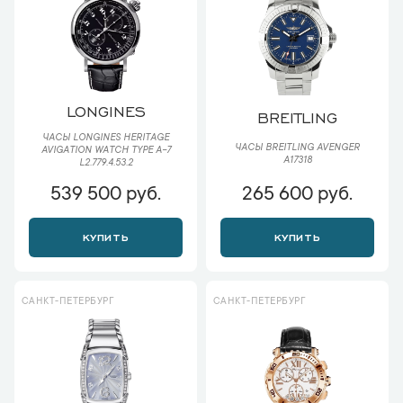
LONGINES
BREITLING
ЧАСЫ LONGINES HERITAGE
ЧАСЫ BREITLING AVENGER
AVIGATION WATCH TYPE A-7
A17318
L2.779.4.53.2
539 500 руб.
265 600 руб.
КУПИТЬ
КУПИТЬ
САНКТ-ПЕТЕРБУРГ
САНКТ-ПЕТЕРБУРГ