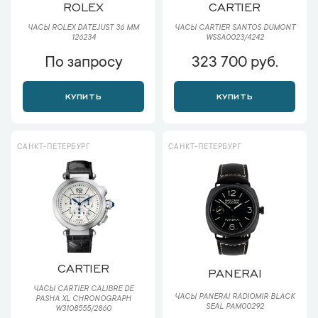
ROLEX
CARTIER
ЧАСЫ ROLEX DATEJUST 36 ММ
ЧАСЫ CARTIER SANTOS DUMONT
126234
WSSA0023/4242
По запросу
323 700 руб.
КУПИТЬ
КУПИТЬ
САНКТ-ПЕТЕРБУРГ
САНКТ-ПЕТЕРБУРГ
CARTIER
PANERAI
ЧАСЫ CARTIER CALIBRE DE
ЧАСЫ PANERAI RADIOMIR BLACK
PASHA XL CHRONOGRAPH
SEAL PAM00292
W3108555/2860