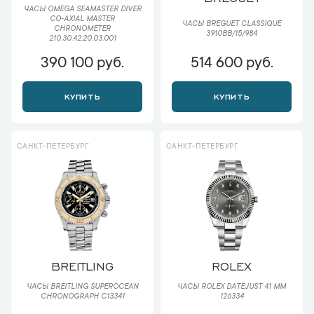
ЧАСЫ OMEGA SEAMASTER DIVER
CO‑AXIAL MASTER
ЧАСЫ BREGUET CLASSIQUE
CHRONOMETER
3910BB/15/984
210.30.42.20.03.001
390 100 руб.
514 600 руб.
КУПИТЬ
КУПИТЬ
САНКТ-ПЕТЕРБУРГ
САНКТ-ПЕТЕРБУРГ
BREITLING
ROLEX
ЧАСЫ BREITLING SUPEROCEAN
ЧАСЫ ROLEX DATEJUST 41 ММ
CHRONOGRAPH C13341
126334