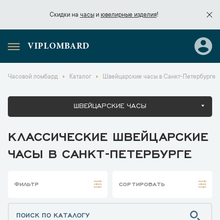
Скидки на
часы
и
ювелирные изделия
!
VIPLOMBARD
Скидки на
часы
и
ювелирные изделия
!
Часовой ломбард
Каталог
Швейцарские часы в Санкт-Петербурге
ШВЕЙЦАРСКИЕ ЧАСЫ
КЛАССИЧЕСКИЕ ШВЕЙЦАРСКИЕ
ЧАСЫ В САНКТ-ПЕТЕРБУРГЕ
ФИЛЬТР
СОРТИРОВАТЬ