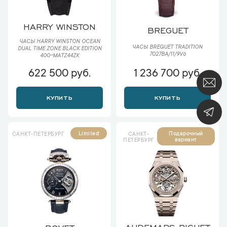
HARRY WINSTON
BREGUET
ЧАСЫ HARRY WINSTON OCEAN
ЧАСЫ BREGUET TRADITION
DUAL TIME ZONE BLACK EDITION
7027BA/11/9V6
400-MATZ44ZK
622 500 руб.
1 236 700 руб.
КУПИТЬ
КУПИТЬ
Limited
Подарочный
САНКТ-ПЕТЕРБУРГ
САНКТ-
вариант
ПЕТЕРБУРГ
AUDEMARS PIGUET