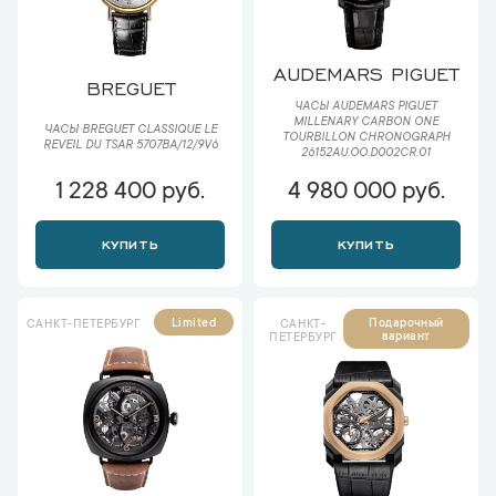
AUDEMARS PIGUET
BREGUET
ЧАСЫ AUDEMARS PIGUET
MILLENARY CARBON ONE
ЧАСЫ BREGUET CLASSIQUE LE
TOURBILLON CHRONOGRAPH
REVEIL DU TSAR 5707BA/12/9V6
26152AU.OO.D002CR.01
1 228 400 руб.
4 980 000 руб.
КУПИТЬ
КУПИТЬ
Limited
Подарочный
САНКТ-ПЕТЕРБУРГ
САНКТ-
вариант
ПЕТЕРБУРГ