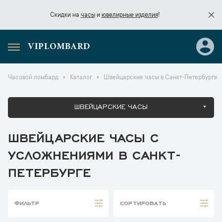
Скидки на
часы
и
ювелирные изделия
!
VIPLOMBARD
Скидки на
часы
и
ювелирные изделия
!
Часовой ломбард
Каталог
Швейцарские часы в Санкт-Петербурге
ШВЕЙЦАРСКИЕ ЧАСЫ
ШВЕЙЦАРСКИЕ ЧАСЫ С
УСЛОЖНЕНИЯМИ В САНКТ-
ПЕТЕРБУРГЕ
ФИЛЬТР
СОРТИРОВАТЬ