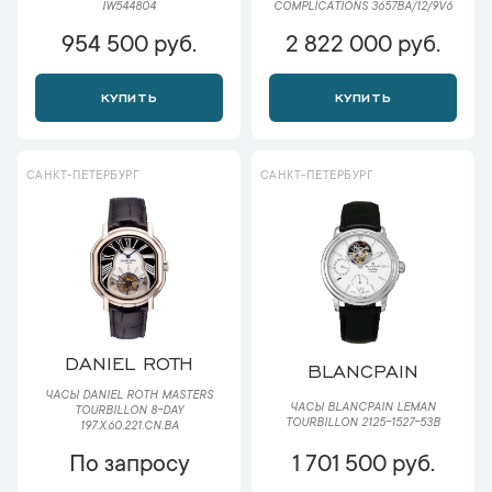
IW544804
COMPLICATIONS 3657BA/12/9V6
954 500 руб.
2 822 000 руб.
КУПИТЬ
КУПИТЬ
САНКТ-ПЕТЕРБУРГ
САНКТ-ПЕТЕРБУРГ
DANIEL ROTH
BLANCPAIN
ЧАСЫ DANIEL ROTH MASTERS
ЧАСЫ BLANCPAIN LEMAN
TOURBILLON 8-DAY
TOURBILLON 2125-1527-53B
197.X.60.221.CN.BA
По запросу
1 701 500 руб.