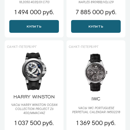
18.2050.4035/01.С713
NAPLES 8909BB/VD/J29
1 494 000 руб.
7 885 000 руб.
КУПИТЬ
КУПИТЬ
САНКТ-ПЕТЕРБУРГ
САНКТ-ПЕТЕРБУРГ
HARRY WINSTON
IWC
ЧАСЫ HARRY WINSTON OCEAN
ЧАСЫ IWC PORTUGUESE
COLLECTION PROJECT Z6
PERPETUAL CALENDAR IW502218
400/MMAC44Z
1 037 500 руб.
1 369 500 руб.