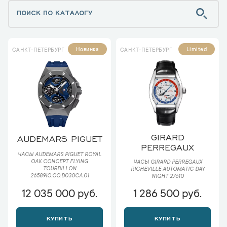
Новинка
Limited
САНКТ-ПЕТЕРБУРГ
САНКТ-ПЕТЕРБУРГ
GIRARD
AUDEMARS PIGUET
PERREGAUX
ЧАСЫ AUDEMARS PIGUET ROYAL
OAK CONCEPT FLYING
ЧАСЫ GIRARD PERREGAUX
TOURBILLON
RICHEVILLE AUTOMATIC DAY
26589IO.OO.D030CA.01
NIGHT 27610
12 035 000 руб.
1 286 500 руб.
КУПИТЬ
КУПИТЬ