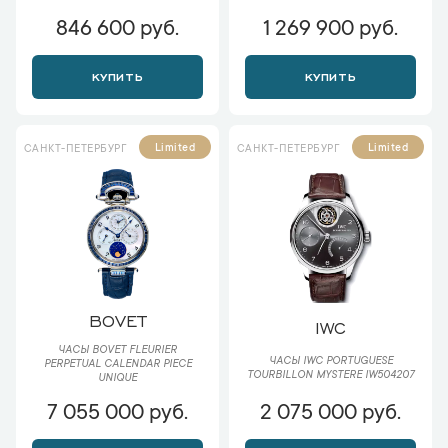
846 600 руб.
1 269 900 руб.
КУПИТЬ
КУПИТЬ
Limited
Limited
САНКТ-ПЕТЕРБУРГ
САНКТ-ПЕТЕРБУРГ
BOVET
IWC
ЧАСЫ BOVET FLEURIER
ЧАСЫ IWC PORTUGUESE
PERPETUAL CALENDAR PIECE
TOURBILLON MYSTERE IW504207
UNIQUE
7 055 000 руб.
2 075 000 руб.