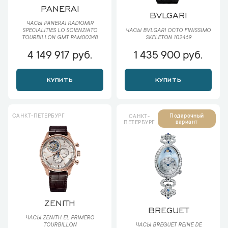
PANERAI
BVLGARI
ЧАСЫ PANERAI RADIOMIR
ЧАСЫ BVLGARI OCTO FINISSIMO
SPECIALITIES LO SCIENZIATO
SKELETON 102469
TOURBILLON GMT PAM00348
4 149 917 руб.
1 435 900 руб.
КУПИТЬ
КУПИТЬ
САНКТ-ПЕТЕРБУРГ
Подарочный
САНКТ-
вариант
ПЕТЕРБУРГ
ZENITH
BREGUET
ЧАСЫ ZENITH EL PRIMERO
TOURBILLON
ЧАСЫ BREGUET REINE DE