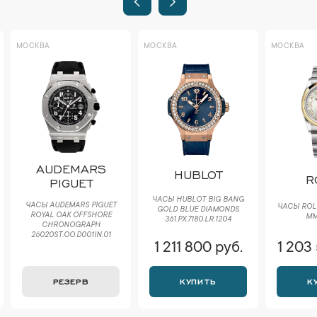
МОСКВА
МОСКВА
МОСКВА
AUDEMARS
HUBLOT
R
PIGUET
ЧАСЫ HUBLOT BIG BANG
ЧАСЫ AUDEMARS PIGUET
ЧАСЫ ROLE
GOLD BLUE DIAMONDS
ROYAL OAK OFFSHORE
ММ
361.PX.7180.LR.1204
CHRONOGRAPH
26020ST.OO.D001IN.01
1 211 800 руб.
1 203
РЕЗЕРВ
КУПИТЬ
К