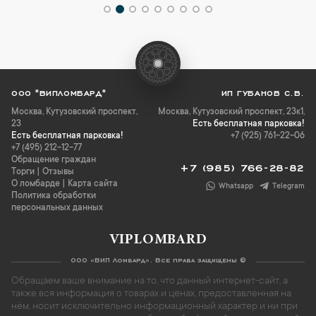
ООО "ВИПЛОМБАРД"
ИП ГУБАНОВ С.В.
Москва
,
Кутузовский проспект,
Москва, Кутузовский проспект, 23к1,
23
Есть бесплатная парковка!
Есть бесплатная парковка!
+7 (925) 761-22-06
+7 (495) 212-12-77
Обращение граждан
+7 (985) 766-28-82
Торги
|
Отзывы
О ломбарде
|
Карта сайта
Whatsapp
Telegram
Политика обработки
персональных данных
VIPLOMBARD
ООО «ВИП Ломбард». Все права защищены ©
Обращаем ваше внимание на то, что данный интернет-сайт, а
также вся информация о товарах и ценах, предоставленная на
нём, носит исключительно информационный характер и ни при