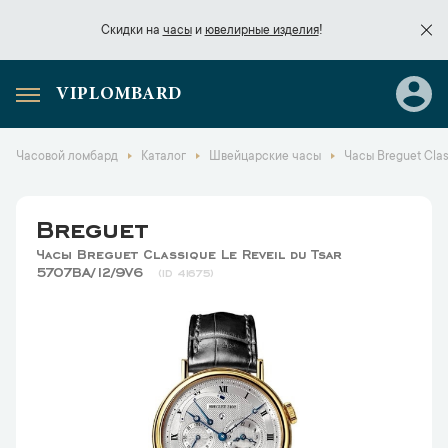
Скидки на
часы
и
ювелирные изделия
!
VIPLOMBARD
Скидки на
часы
и
ювелирные изделия
!
Часовой ломбард
Каталог
Швейцарские часы
Часы Breguet Clas
Breguet
Часы Breguet Classique Le Reveil du Tsar
5707BA/12/9V6
41675