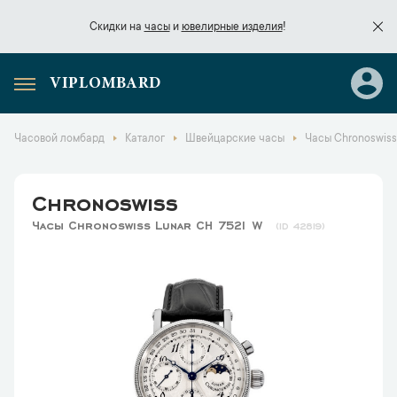
Скидки на
часы
и
ювелирные изделия
!
VIPLOMBARD
Скидки на
часы
и
ювелирные изделия
!
Часовой ломбард
Каталог
Швейцарские часы
Часы Chronoswiss
Chronoswiss
Часы Chronoswiss Lunar CH 7521 W
42819