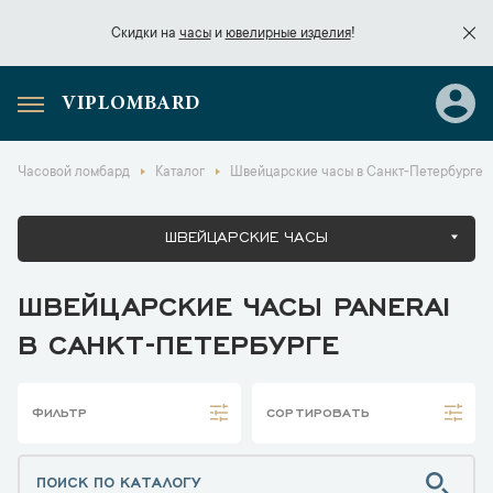
Скидки на
часы
и
ювелирные изделия
!
VIPLOMBARD
Скидки на
часы
и
ювелирные изделия
!
Часовой ломбард
Каталог
Швейцарские часы в Санкт-Петербурге
ШВЕЙЦАРСКИЕ ЧАСЫ
ШВЕЙЦАРСКИЕ ЧАСЫ PANERAI
В САНКТ-ПЕТЕРБУРГЕ
ФИЛЬТР
СОРТИРОВАТЬ