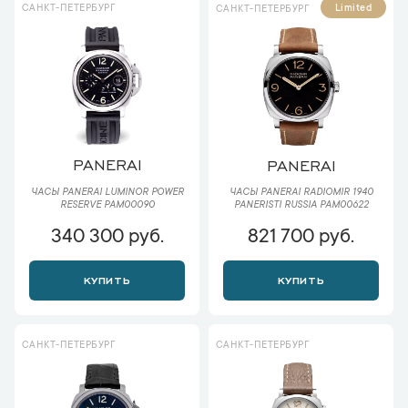
САНКТ-ПЕТЕРБУРГ
Limited
САНКТ-ПЕТЕРБУРГ
PANERAI
PANERAI
ЧАСЫ PANERAI LUMINOR POWER
ЧАСЫ PANERAI RADIOMIR 1940
RESERVE PAM00090
PANERISTI RUSSIA PAM00622
340 300 руб.
821 700 руб.
КУПИТЬ
КУПИТЬ
САНКТ-ПЕТЕРБУРГ
САНКТ-ПЕТЕРБУРГ