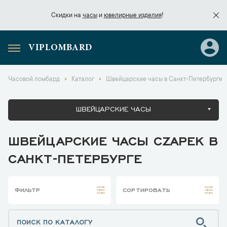
Скидки на
часы
и
ювелирные изделия
!
VIPLOMBARD
Скидки на
часы
и
ювелирные изделия
!
Часовой ломбард
Каталог
Швейцарские часы в Санкт-Петербурге
ШВЕЙЦАРСКИЕ ЧАСЫ
ШВЕЙЦАРСКИЕ ЧАСЫ CZAPEK В
САНКТ-ПЕТЕРБУРГЕ
ФИЛЬТР
СОРТИРОВАТЬ