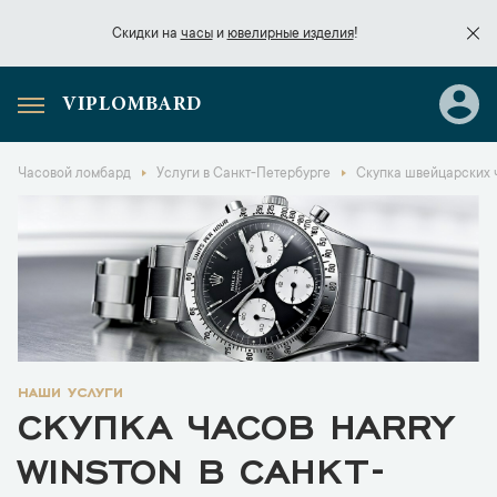
Скидки на
часы
и
ювелирные изделия
!
VIPLOMBARD
Скидки на
часы
и
ювелирные изделия
!
Часовой ломбард
Услуги в Санкт-Петербурге
Скупка швейцарских 
наши услуги
СКУПКА ЧАСОВ HARRY
WINSTON В САНКТ-