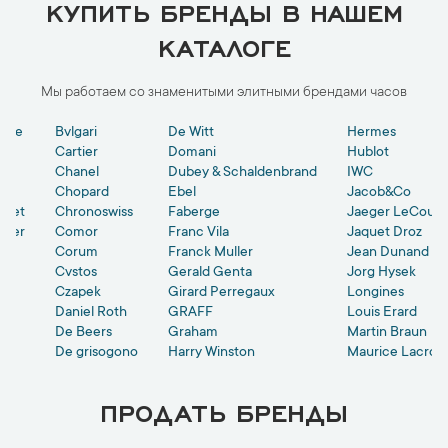
КУПИТЬ БРЕНДЫ В НАШЕМ
КАТАЛОГЕ
Мы работаем со знаменитыми элитными брендами часов
ohne
Bvlgari
De Witt
Hermes
ein
Cartier
Domani
Hublot
Chanel
Dubey & Schaldenbrand
IWC
Chopard
Ebel
Jacob&Co
guet
Chronoswiss
Faberge
Jaeger LeCoult
cier
Comor
Franc Vila
Jaquet Droz
Corum
Franck Muller
Jean Dunand
Cvstos
Gerald Genta
Jorg Hysek
Czapek
Girard Perregaux
Longines
Daniel Roth
GRAFF
Louis Erard
De Beers
Graham
Martin Braun
De grisogono
Harry Winston
Maurice Lacroix
ПРОДАТЬ БРЕНДЫ