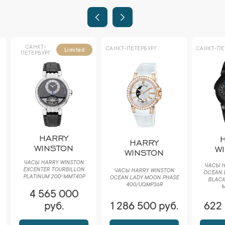
САНКТ-
САНКТ-ПЕТЕРБУРГ
САНКТ-ПЕТ
Limited
ПЕТЕРБУРГ
HARRY
H
HARRY
WINSTON
WI
WINSTON
ЧАСЫ HARRY WINSTON
ЧАСЫ HA
EXCENTER TOURBILLON
ЧАСЫ HARRY WINSTON
OCEAN DU
PLATINUM 200-MMT40P
OCEAN LADY MOON PHASE
BLACK 
400/UQMP36R
MA
4 565 000
руб.
1 286 500 руб.
622 