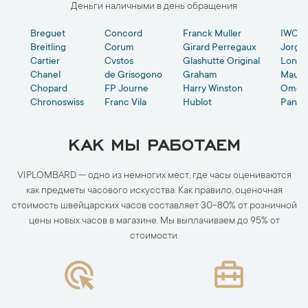
Деньги наличными в день обращения
e
Breguet
Concord
Franck Muller
IWC
Breitling
Corum
Girard Perregaux
Jorg 
et
Cartier
Cvstos
Glashutte Original
Longi
er
Chanel
de Grisogono
Graham
Mauric
Chopard
FP Journe
Harry Winston
Оmeg
Chronoswiss
Franc Vila
Hublot
Paner
КАК МЫ РАБОТАЕМ
VIPLOMBARD — одно из немногих мест, где часы оцениваются
как предметы часового искусства. Как правило, оценочная
стоимость швейцарских часов составляет 30-80% от розничной
цены новых часов в магазине. Мы выплачиваем до 95% от
стоимости.