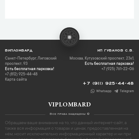
ВИПЛОМБАРД
ИП ГУБАНОВ С.В.
Санкт-Петербург
,
Лиговский
Москва, Кутузовский проспект, 23к1,
проспект, 93
Есть бесплатная парковка!
Есть бесплатная парковка!
+7 (925) 761-22-06
+7 (812) 925-44-48
Карта сайта
+7 (911) 925-44-48
Whatsapp
Telegram
VIPLOMBARD
Все права защищены ©
Обращаем ваше внимание на то, что данный интернет-сайт, а
также вся информация о товарах и ценах, предоставленная на
нём, носит исключительно информационный характер и ни при