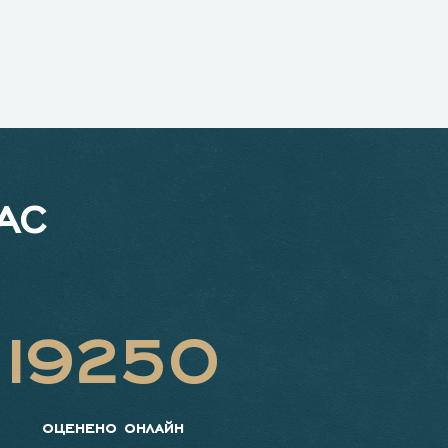
АС
19250
оценено онлайн