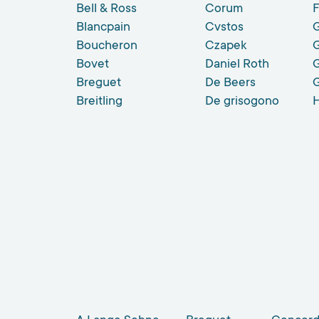
Bell & Ross
Corum
F
Blancpain
Cvstos
Boucheron
Czapek
G
Bovet
Daniel Roth
Breguet
De Beers
Breitling
De grisogono
H