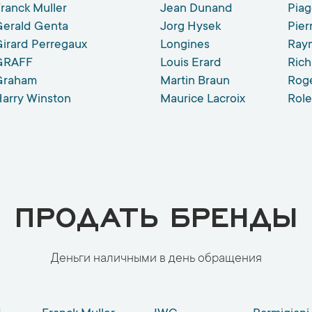
ranck Muller
Jean Dunand
Piag
Gerald Genta
Jorg Hysek
Pier
irard Perregaux
Longines
Ray
GRAFF
Louis Erard
Rich
Graham
Martin Braun
Rog
arry Winston
Maurice Lacroix
Role
ПРОДАТЬ БРЕНДЫ
Деньги наличными в день обращения