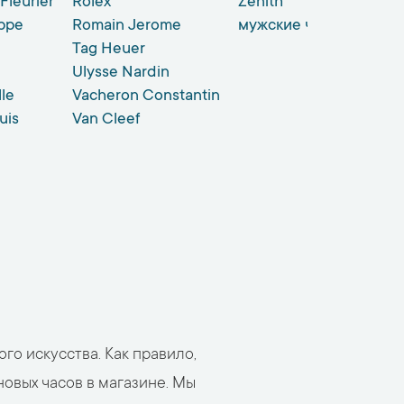
Fleurier
Rolex
Zenith
ippe
Romain Jerome
мужские часы
Tag Heuer
Ulysse Nardin
lle
Vacheron Constantin
uis
Van Cleef
го искусства. Как правило,
овых часов в магазине. Мы