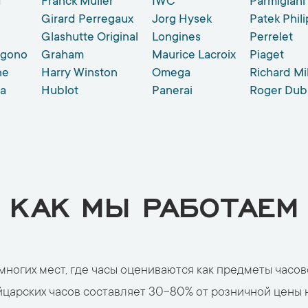
d
Franck Muller
IWC
Parmigiani 
Girard Perregaux
Jorg Hysek
Patek Phil
Glashutte Original
Longines
Perrelet
ogono
Graham
Maurice Lacroix
Piaget
ne
Harry Winston
Оmega
Richard Mi
la
Hublot
Panerai
Roger Dub
КАК МЫ РАБОТАЕМ
огих мест, где часы оцениваются как предметы часово
царских часов составляет 30-80% от розничной цены н