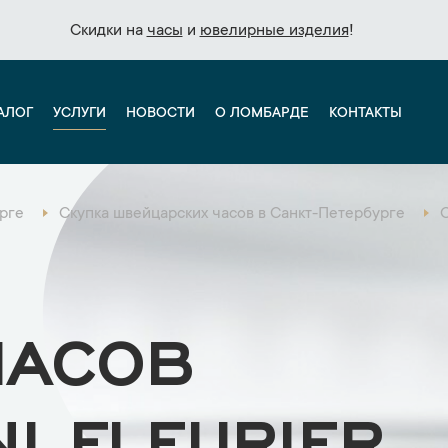
Скидки на
Скидки на
часы
часы
и
и
ювелирные изделия
ювелирные изделия
!
!
АЛОГ
УСЛУГИ
НОВОСТИ
О ЛОМБАРДЕ
КОНТАКТЫ
рге
Скупка швейцарских часов в Санкт-Петербурге
С
ЧАСОВ
NI FLEURIER