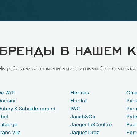
 БРЕНДЫ В НАШЕМ К
Мы работаем со знаменитыми элитными брендами часо
e Witt
Hermes
Ome
Domani
Hublot
Pane
Dubey & Schaldenbrand
IWC
Parm
Ebel
Jacob&Co
Pate
Faberge
Jaeger LeCoultre
Paul
ranc Vila
Jaquet Droz
Perr