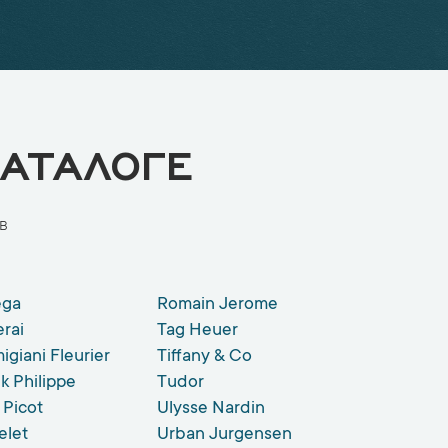
АТАЛОГЕ
в
ga
Romain Jerome
rai
Tag Heuer
igiani Fleurier
Tiffany & Co
k Philippe
Tudor
 Picot
Ulysse Nardin
elet
Urban Jurgensen