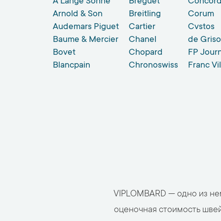
A Lange Sohne
Breguet
Concor
Arnold & Son
Breitling
Corum
Audemars Piguet
Cartier
Cvstos
Baume & Mercier
Chanel
de Gris
Bovet
Chopard
FP Jour
Blancpain
Chronoswiss
Franc Vi
VIPLOMBARD — одно из немн
оценочная стоимость швей