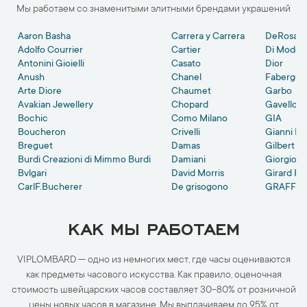
Мы работаем со знаменитыми элитными брендами украшений
Aaron Basha
Carrera y Carrera
DeRosa
Adolfo Courrier
Cartier
Di Modol
Antonini Gioielli
Casato
Dior
Anush
Chanel
Faberge
Arte Diore
Chaumet
Garbo
Avakian Jewellery
Chopard
Gavello
Bochic
Como Milano
GIA
Boucheron
Crivelli
Gianni La
Breguet
Damas
Gilbert Al
Burdi Creazioni di Mimmo Burdi
Damiani
Giorgio V
Bvlgari
David Morris
Girard Pe
CarlF.Bucherer
De grisogono
GRAFF
КАК МЫ РАБОТАЕМ
VIPLOMBARD — одно из немногих мест, где часы оцениваются
как предметы часового искусства. Как правило, оценочная
стоимость швейцарских часов составляет 30-80% от розничной
цены новых часов в магазине. Мы выплачиваем до 95% от