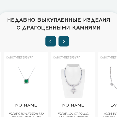
НЕДАВНО ВЫКУПЛЕННЫЕ ИЗДЕЛИЯ
С ДРАГОЦЕННЫМИ КАМНЯМИ
САНКТ-ПЕТЕРБУРГ
САНКТ-ПЕТЕРБУРГ
САНКТ-ПЕТ
NO NAME
NO NAME
BV
КОЛЬЕ С ИЗУМРУДОМ 1,30
КОЛЬЕ 11,06 CT ROUND,
КОЛЬЕ BV