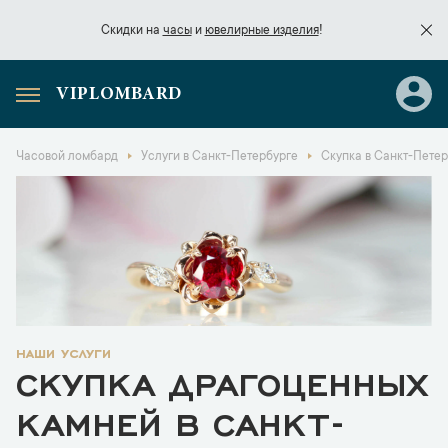
Скидки на
часы
и
ювелирные изделия
!
VIPLOMBARD
Скидки на
часы
и
ювелирные изделия
!
Часовой ломбард
Услуги в Санкт-Петербурге
Скупка в Санкт-Пете
наши услуги
СКУПКА ДРАГОЦЕННЫХ
КАМНЕЙ В САНКТ-