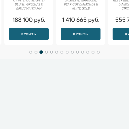
CT INTENSE SLIGHTLY
BAGUETTE, MARQUISE,
REVERSIBL
BLUISH GREEN/I2 И
PEAR CUT DIAMONDS &
DIAMON
БРИЛЛИАНТАМИ
WHITE GOLD
CIRC
188 100 руб.
1 410 665 руб.
555 
КУПИТЬ
КУПИТЬ
К