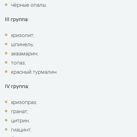
чёрные опалы.
III группа:
хризолит;
шпинель;
аквамарин;
топаз;
красный турмалин.
IV группа:
хризопраз;
гранат;
цитрин;
гиацинт;