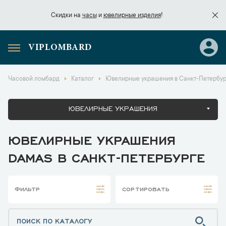
Скидки на
часы
и
ювелирные изделия
!
VIPLOMBARD
Скидки на
часы
и
ювелирные изделия
!
Часовой ломбард
Каталог
Ювелирные украшения в Санкт-Петербур
ЮВЕЛИРНЫЕ УКРАШЕНИЯ
ЮВЕЛИРНЫЕ УКРАШЕНИЯ
DAMAS В САНКТ-ПЕТЕРБУРГЕ
ФИЛЬТР
СОРТИРОВАТЬ