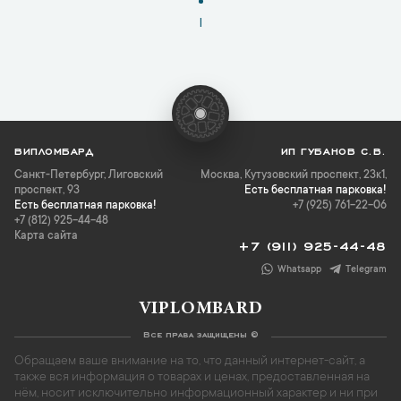
1
ВИПЛОМБАРД
ИП ГУБАНОВ С.В.
Санкт-Петербург
,
Лиговский
Москва, Кутузовский проспект, 23к1,
проспект, 93
Есть бесплатная парковка!
Есть бесплатная парковка!
+7 (925) 761-22-06
+7 (812) 925-44-48
Карта сайта
+7 (911) 925-44-48
Whatsapp
Telegram
VIPLOMBARD
Все права защищены ©
Обращаем ваше внимание на то, что данный интернет-сайт, а
также вся информация о товарах и ценах, предоставленная на
нём, носит исключительно информационный характер и ни при