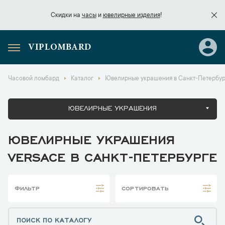
Скидки на
часы
и
ювелирные изделия
!
VIPLOMBARD
Скидки на
часы
и
ювелирные изделия
!
Часовой ломбард
Каталог
Ювелирные украшения в Санкт-Петербур
ЮВЕЛИРНЫЕ УКРАШЕНИЯ
ЮВЕЛИРНЫЕ УКРАШЕНИЯ
VERSACE В САНКТ-ПЕТЕРБУРГЕ
ФИЛЬТР
СОРТИРОВАТЬ