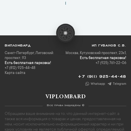
1
ВИПЛОМБАРД
ИП ГУБАНОВ С.В.
Санкт-Петербург
,
Лиговский
Москва, Кутузовский проспект, 23к1,
проспект, 93
Есть бесплатная парковка!
Есть бесплатная парковка!
+7 (925) 761-22-06
+7 (812) 925-44-48
Карта сайта
+7 (911) 925-44-48
Whatsapp
Telegram
VIPLOMBARD
Все права защищены ©
Обращаем ваше внимание на то, что данный интернет-сайт, а
также вся информация о товарах и ценах, предоставленная на
нём, носит исключительно информационный характер и ни при
каких условиях не является публичной офертой, определяемой