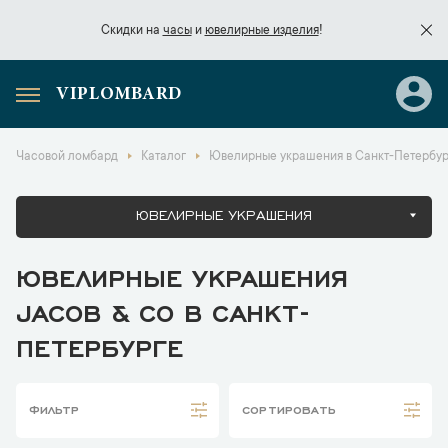
Скидки на
часы
и
ювелирные изделия
!
VIPLOMBARD
Скидки на
часы
и
ювелирные изделия
!
Часовой ломбард
Каталог
Ювелирные украшения в Санкт-Петербур
ЮВЕЛИРНЫЕ УКРАШЕНИЯ
ЮВЕЛИРНЫЕ УКРАШЕНИЯ
JACOB & CO В САНКТ-
ПЕТЕРБУРГЕ
ФИЛЬТР
СОРТИРОВАТЬ