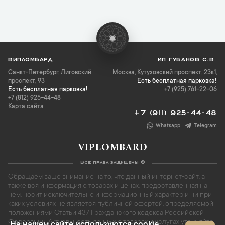
ВИПЛОМБАРД
ИП ГУБАНОВ С.В.
Санкт-Петербург
,
Лиговский
Москва, Кутузовский проспект, 23к1,
проспект, 93
Есть бесплатная парковка!
Есть бесплатная парковка!
+7 (925) 761-22-06
+7 (812) 925-44-48
Карта сайта
+7 (911) 925-44-48
Whatsapp
Telegram
VIPLOMBARD
Все права защищены ©
Обращаем ваше внимание на то, что данный интернет-сайт, а
также вся информация о товарах и ценах, предоставленная на
нём, носит исключительно информационный характер и ни при
каких условиях не является публичной офертой, определяемой
положениями Статьи 437 Гражданского кодекса Российской
Федерации. Актуальность данных о товарах и услугах уточняйте