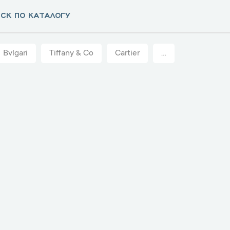
Bvlgari
Tiffany & Co
Cartier
...