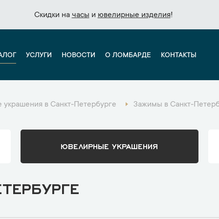
Скидки на
Скидки на
часы
часы
и
и
ювелирные изделия
ювелирные изделия
!
!
АЛОГ
УСЛУГИ
НОВОСТИ
О ЛОМБАРДЕ
КОНТАКТЫ
 украшения в Санкт-Петербурге
Зажимы в Санкт-Петер
ЮВЕЛИРНЫЕ УКРАШЕНИЯ
ЕТЕРБУРГЕ