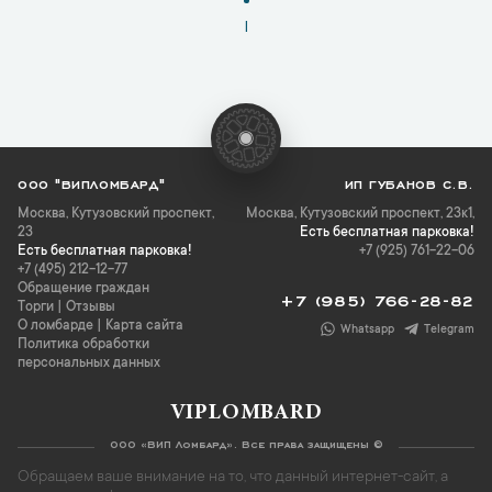
1
ООО "ВИПЛОМБАРД"
ИП ГУБАНОВ С.В.
Москва
,
Кутузовский проспект,
Москва, Кутузовский проспект, 23к1,
23
Есть бесплатная парковка!
Есть бесплатная парковка!
+7 (925) 761-22-06
+7 (495) 212-12-77
Обращение граждан
+7 (985) 766-28-82
Торги
|
Отзывы
О ломбарде
|
Карта сайта
Whatsapp
Telegram
Политика обработки
персональных данных
VIPLOMBARD
ООО «ВИП Ломбард». Все права защищены ©
Обращаем ваше внимание на то, что данный интернет-сайт, а