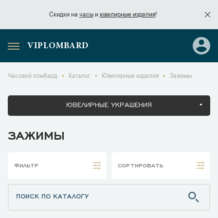
Скидки на
часы
и
ювелирные изделия
!
VIPLOMBARD
Скидки на
часы
и
ювелирные изделия
!
Часовой ломбард
Каталог
Ювелирные изделия
Зажимы
ЮВЕЛИРНЫЕ УКРАШЕНИЯ
ЗАЖИМЫ
ФИЛЬТР
СОРТИРОВАТЬ