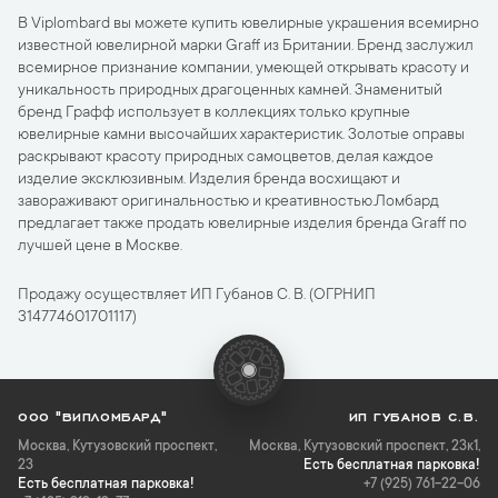
В Viplombard вы можете купить ювелирные украшения всемирно
известной ювелирной марки Graff из Британии. Бренд заслужил
всемирное признание компании, умеющей открывать красоту и
уникальность природных драгоценных камней. Знаменитый
бренд Графф использует в коллекциях только крупные
ювелирные камни высочайших характеристик. Золотые оправы
раскрывают красоту природных самоцветов, делая каждое
изделие эксклюзивным. Изделия бренда восхищают и
завораживают оригинальностью и креативностью.Ломбард
предлагает также продать ювелирные изделия бренда Graff по
лучшей цене в Москве.
Продажу осуществляет ИП Губанов С. В. (ОГРНИП
314774601701117)
ООО "ВИПЛОМБАРД"
ИП ГУБАНОВ С.В.
Москва
,
Кутузовский проспект,
Москва, Кутузовский проспект, 23к1,
23
Есть бесплатная парковка!
Есть бесплатная парковка!
+7 (925) 761-22-06