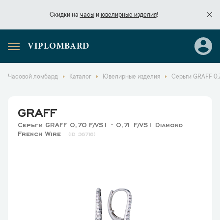
Скидки на
часы
и
ювелирные изделия
!
VIPLOMBARD
Скидки на
часы
и
ювелирные изделия
!
Часовой ломбард
Каталог
Ювелирные изделия
Серьги GRAFF 0,7
GRAFF
Серьги GRAFF 0,70 F/VS1 - 0,71 F/VS1 Diamond
French Wire
36718