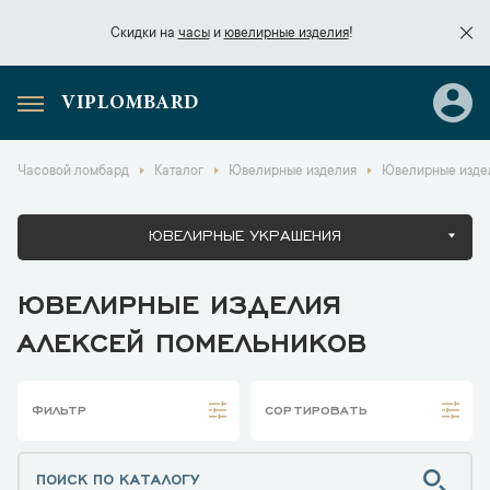
Скидки на
часы
и
ювелирные изделия
!
VIPLOMBARD
Скидки на
часы
и
ювелирные изделия
!
Часовой ломбард
Каталог
Ювелирные изделия
Ювелирные изде
ЮВЕЛИРНЫЕ УКРАШЕНИЯ
ЮВЕЛИРНЫЕ ИЗДЕЛИЯ
АЛЕКСЕЙ ПОМЕЛЬНИКОВ
ФИЛЬТР
СОРТИРОВАТЬ