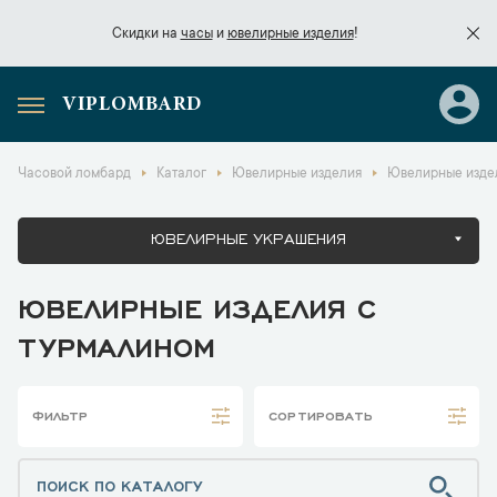
Скидки на
часы
и
ювелирные изделия
!
VIPLOMBARD
Скидки на
часы
и
ювелирные изделия
!
Часовой ломбард
Каталог
Ювелирные изделия
Ювелирные изде
ЮВЕЛИРНЫЕ УКРАШЕНИЯ
ЮВЕЛИРНЫЕ ИЗДЕЛИЯ С
ТУРМАЛИНОМ
ФИЛЬТР
СОРТИРОВАТЬ