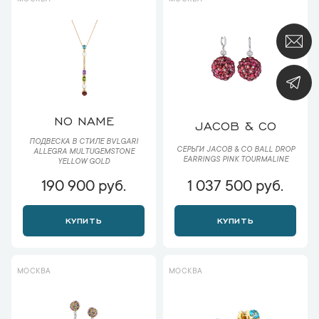
NO NAME
JACOB & CO
ПОДВЕСКА В СТИЛЕ BVLGARI
СЕРЬГИ JACOB & CO BALL DROP
ALLEGRA MULTUGEMSTONE
EARRINGS PINK TOURMALINE
YELLOW GOLD
190 900 руб.
1 037 500 руб.
КУПИТЬ
КУПИТЬ
МОСКВА
МОСКВА