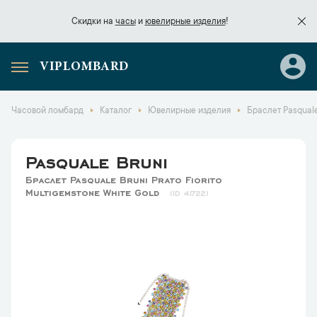
Скидки на
часы
и
ювелирные изделия
!
VIPLOMBARD
Скидки на
часы
и
ювелирные изделия
!
Часовой ломбард
Каталог
Ювелирные изделия
Браслет Pasquale 
Pasquale Bruni
Браслет Pasquale Bruni Prato Fiorito
Multigemstone White Gold
41722