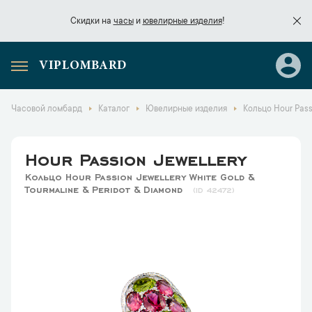
Скидки на
часы
и
ювелирные изделия
!
VIPLOMBARD
Скидки на
часы
и
ювелирные изделия
!
Часовой ломбард
Каталог
Ювелирные изделия
Кольцо Hour Passi
Hour Passion Jewellery
Кольцо Hour Passion Jewellery White Gold &
Tourmaline & Peridot & Diamond
42472