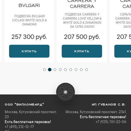
BVLGARI
CARRERA
CA
ПОДВЕСКА CARRERA Y
СЕРЬГИ
ПОДВЕСКА BVLGARI
CARRERA LOVE YELLOW &
CARRERA 
CICLADI WHITE GOLD &
WHITE GOLD & DIAMONDS
WHITE GO
DIAMOND
DA 13750 030101
DA13
257 300 руб.
207 500 руб.
207 
КУПИТЬ
КУПИТЬ
К
ООО "ВИПЛОМБАРД"
ИП ГУБАНОВ С.В.
Москва
,
Кутузовский проспект,
Москва, Кутузовский проспект, 23к1,
23
Есть бесплатная парковка!
Есть бесплатная парковка!
+7 (925) 761-22-06
+7 (495) 212-12-77