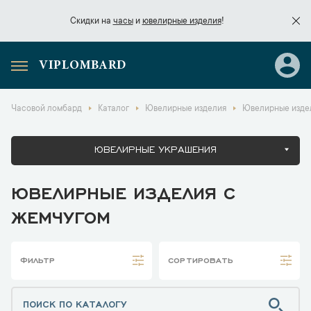
Скидки на
часы
и
ювелирные изделия
!
VIPLOMBARD
Скидки на
часы
и
ювелирные изделия
!
Часовой ломбард
Каталог
Ювелирные изделия
Ювелирные изде
ЮВЕЛИРНЫЕ УКРАШЕНИЯ
ЮВЕЛИРНЫЕ ИЗДЕЛИЯ С
ЖЕМЧУГОМ
ФИЛЬТР
СОРТИРОВАТЬ