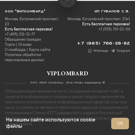
ООО "ВИПЛОМБАРД"
ИП ГУБАНОВ С.В.
Москва
,
Кутузовский проспект,
Москва, Кутузовский проспект, 23к1,
23
Есть бесплатная парковка!
Есть бесплатная парковка!
+7 (925) 761-22-06
+7 (495) 212-12-77
Обращение граждан
+7 (985) 766-28-82
Торги
|
Отзывы
О ломбарде
|
Карта сайта
Whatsapp
Telegram
Политика обработки
персональных данных
VIPLOMBARD
ООО «ВИП Ломбард». Все права защищены ©
Обращаем ваше внимание на то, что данный интернет-сайт, а
также вся информация о товарах и ценах, предоставленная на
нём, носит исключительно информационный характер и ни при
каких условиях не является публичной офертой, определяемой
положениями Статьи 437 Гражданского кодекса Российской
Федерации. Актуальность данных о товарах и услугах уточняйте
На нашем сайте используются cookie
ОК
у менеджеров.
файлы