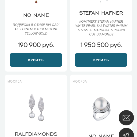
STEFAN HAFNER
NO NAME
КОМПЛЕКТ STEFAN HAFNER
ПОДВЕСКА В СТИЛЕ BVLGARI
WHITE PEARL SALTWATER 9-11MM
ALLEGRA MULTUGEMSTONE
& 17.65 CT MARQUISE & ROUND
YELLOW GOLD
CUT DIAMONDS
190 900 руб.
1 950 500 руб.
КУПИТЬ
КУПИТЬ
МОСКВА
МОСКВА
RALFDIAMONDS
NO NAME