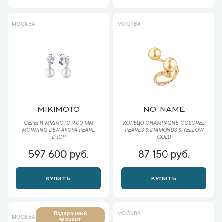
МОСКВА
МОСКВА
MIKIMOTO
NO NAME
СЕРЬГИ MIKIMOTO 9.00 MM
КОЛЬЦО CHAMPAGNE-COLORED
MORNING DEW AKOYA PEARL
PEARLS & DIAMONDS & YELLOW
DROP
GOLD
597 600 руб.
87 150 руб.
КУПИТЬ
КУПИТЬ
МОСКВА
Подарочный
МОСКВА
вариант