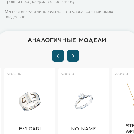
прошли предпродажную подготовку.
Мы не являемся дилерами данной марки, все часы имеют
владельца.
АНАЛОГИЧНЫЕ МОДЕЛИ
МОСКВА
МОСКВА
МОСКВА
ST
BVLGARI
NO NAME
WE