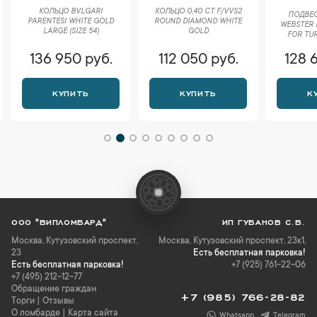
КОЛЬЦО BVLGARI
КОЛЬЦО 0,40 CT F/VVS2
ПОДВЕС
PARENTESI WHITE GOLD
ROUND DIAMOND WHITE
WEBSTER F
LARGE (SIZE 54)
GOLD
FOR TUR
136 950 руб.
112 050 руб.
128 
КУПИТЬ
КУПИТЬ
К
ООО "ВИПЛОМБАРД"
ИП ГУБАНОВ С.В.
Москва
,
Кутузовский проспект,
Москва, Кутузовский проспект, 23к1,
23
Есть бесплатная парковка!
Есть бесплатная парковка!
+7 (925) 761-22-06
+7 (495) 212-12-77
Обращение граждан
+7 (985) 766-28-82
Торги
|
Отзывы
О ломбарде
|
Карта сайта
Whatsapp
Telegram