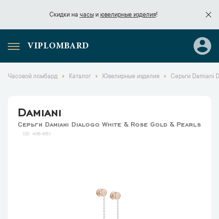
Скидки на
часы
и
ювелирные изделия
!
VIPLOMBARD
Скидки на
часы
и
ювелирные изделия
!
Часовой ломбард
Каталог
Ювелирные изделия
Серьги Damiani D
Damiani
Серьги Damiani Dialogo White & Rose Gold & Pearls
41648