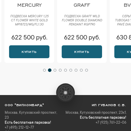
MERCURY
GRAFF
BV
ПОДВЕСКА MERCURY 1,25
ПОДВЕСКА GRAFF WILD
СЕРЬГ
CT FLOWER WHITE GOLD
FLOWER DOUBLE DIAMOND
TUBOGAS 
MP18723/WG/FL1.30
PENDANT RGP790
PAVÉ DIA
622 500 руб.
622 500 руб.
630 
КУПИТЬ
КУПИТЬ
К
ООО "ВИПЛОМБАРД"
ИП ГУБАНОВ С.В.
Москва
,
Кутузовский проспект,
Москва, Кутузовский проспект, 23к1,
23
Есть бесплатная парковка!
Есть бесплатная парковка!
+7 (925) 761-22-06
+7 (495) 212-12-77