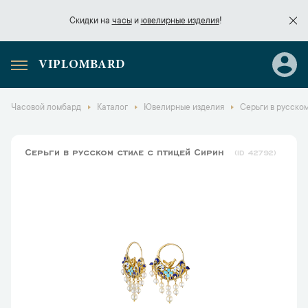
Скидки на
часы
и
ювелирные изделия
!
VIPLOMBARD
Скидки на
часы
и
ювелирные изделия
!
Часовой ломбард
Каталог
Ювелирные изделия
Серьги в русско
Серьги в русском стиле с птицей Сирин
42792