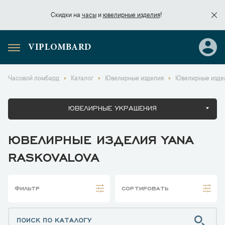
Скидки на
часы
и
ювелирные изделия
!
VIPLOMBARD
Скидки на
часы
и
ювелирные изделия
!
Часовой ломбард
Каталог
Ювелирные изделия
Ювелирные издел
ЮВЕЛИРНЫЕ УКРАШЕНИЯ
ЮВЕЛИРНЫЕ ИЗДЕЛИЯ YANA
RASKOVALOVA
ФИЛЬТР
СОРТИРОВАТЬ