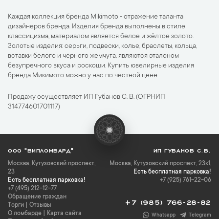
Каждая коллекция бренда Mikimoto - отражение таланта
дизайнеров бренда. Изделия бренда выполнены в стиле
классицизма, материалом является белое и жёлтое золото.
Золотые изделия: серьги, подвески, колье, браслеты, кольца,
вставки белого и чёрного жемчуга, являются эталоном
безупречного вкуса и роскоши. Купить ювелирные изделия
бренда Микимото можно у нас по честной цене.
Продажу осуществляет ИП Губанов С. В. (ОГРНИП
314774601701117)
ООО "ВИПЛОМБАРД"
ИП ГУБАНОВ С.В.
Москва
,
Кутузовский проспект,
Москва, Кутузовский проспект, 23к1,
23
Есть бесплатная парковка!
Есть бесплатная парковка!
+7 (925) 761-22-06
+7 (495) 212-12-77
Обращение граждан
+7 (985) 766-28-82
Торги
|
Отзывы
О ломбарде
|
Карта сайта
Whatsapp
Telegram