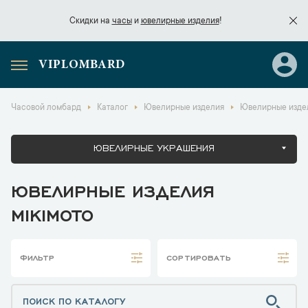
Скидки на
часы
и
ювелирные изделия
!
VIPLOMBARD
Скидки на
часы
и
ювелирные изделия
!
Часовой ломбард
Каталог
Ювелирные изделия
Ювелирные издел
ЮВЕЛИРНЫЕ УКРАШЕНИЯ
ЮВЕЛИРНЫЕ ИЗДЕЛИЯ
MIKIMOTO
ФИЛЬТР
СОРТИРОВАТЬ