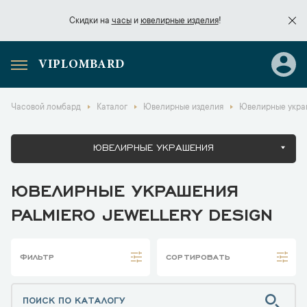
Скидки на
часы
и
ювелирные изделия
!
VIPLOMBARD
Скидки на
часы
и
ювелирные изделия
!
Часовой ломбард
Каталог
Ювелирные изделия
Ювелирные украш
ЮВЕЛИРНЫЕ УКРАШЕНИЯ
ЮВЕЛИРНЫЕ УКРАШЕНИЯ
PALMIERO JEWELLERY DESIGN
ФИЛЬТР
СОРТИРОВАТЬ