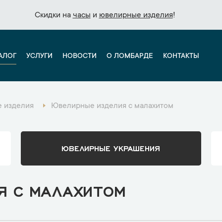
Скидки на
Скидки на
часы
часы
и
и
ювелирные изделия
ювелирные изделия
!
!
АЛОГ
УСЛУГИ
НОВОСТИ
О ЛОМБАРДЕ
КОНТАКТЫ
 изделия
Ювелирные изделия с малахитом
ЮВЕЛИРНЫЕ УКРАШЕНИЯ
Я С МАЛАХИТОМ