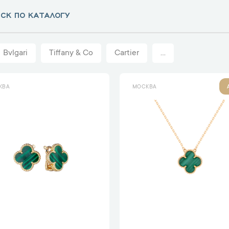
Bvlgari
Tiffany & Co
Cartier
...
КВА
МОСКВА