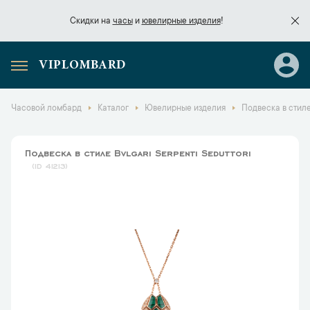
Скидки на
часы
и
ювелирные изделия
!
VIPLOMBARD
Скидки на
часы
и
ювелирные изделия
!
Часовой ломбард
Каталог
Ювелирные изделия
Подвеска в стиле 
Подвеска в стиле Bvlgari Serpenti Seduttori
41213