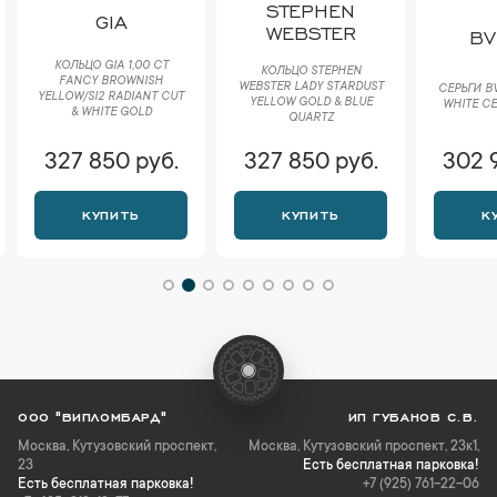
STEPHEN
GIA
WEBSTER
BV
КОЛЬЦО GIA 1,00 CT
КОЛЬЦО STEPHEN
FANCY BROWNISH
WEBSTER LADY STARDUST
СЕРЬГИ B
YELLOW/SI2 RADIANT CUT
YELLOW GOLD & BLUE
WHITE CE
& WHITE GOLD
QUARTZ
327 850 руб.
327 850 руб.
302 
КУПИТЬ
КУПИТЬ
К
ООО "ВИПЛОМБАРД"
ИП ГУБАНОВ С.В.
Москва
,
Кутузовский проспект,
Москва, Кутузовский проспект, 23к1,
23
Есть бесплатная парковка!
Есть бесплатная парковка!
+7 (925) 761-22-06