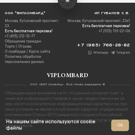
ООО "ВИПЛОМБАРД"
ИП ГУБАНОВ С.В.
Москва
,
Кутузовский проспект,
Москва, Кутузовский проспект, 23к1,
23
Есть бесплатная парковка!
Есть бесплатная парковка!
+7 (925) 761-22-06
+7 (495) 212-12-77
Обращение граждан
+7 (985) 766-28-82
Торги
|
Отзывы
О ломбарде
|
Карта сайта
Whatsapp
Telegram
Политика обработки
персональных данных
VIPLOMBARD
ООО «ВИП Ломбард». Все права защищены ©
Обращаем ваше внимание на то, что данный интернет-сайт, а
также вся информация о товарах и ценах, предоставленная на
нём, носит исключительно информационный характер и ни при
каких условиях не является публичной офертой, определяемой
положениями Статьи 437 Гражданского кодекса Российской
Федерации. Актуальность данных о товарах и услугах уточняйте
На нашем сайте используются cookie
ОК
у менеджеров.
файлы