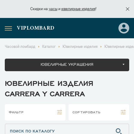
Скидки на
часы
и
ювелирные изделия
!
VIPLOMBARD
Скидки на
часы
и
ювелирные изделия
!
Часовой ломбард
Каталог
Ювелирные изделия
Ювелирные издели
ЮВЕЛИРНЫЕ УКРАШЕНИЯ
ЮВЕЛИРНЫЕ ИЗДЕЛИЯ
CARRERA Y CARRERA
ФИЛЬТР
СОРТИРОВАТЬ