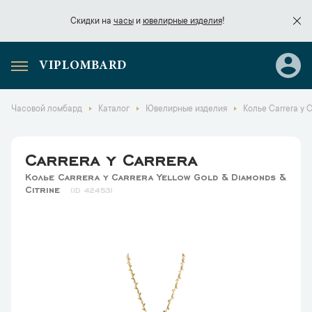
Скидки на
часы
и
ювелирные изделия
!
VIPLOMBARD
Скидки на
часы
и
ювелирные изделия
!
Часовой ломбард
Каталог
Ювелирные изделия
Колье Carrera y C
Carrera y Carrera
Колье Carrera y Carrera Yellow Gold & Diamonds &
Citrine
42453