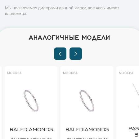
Мы не являемся дилерами данной марки, все часы имеют
владельца.
АНАЛОГИЧНЫЕ МОДЕЛИ
МОСКВА
МОСКВА
МОСКВА
PA
RALFDIAMONDS
RALFDIAMONDS
B