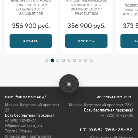
БРАСЛЕТ RALFDIAMONDS
БРАСЛЕТ RALFDIAMONDS
TENNIS WHITE GOLD
TENNIS WHITE GOLD
ПОДВЕС
DIAMONDS 3,05 CT
DIAMONDS 3,052 CT
BRUNI Р
BRACELET RDB
BRACELET RDB
WHITE GO
356 900 руб.
356 900 руб.
373 
КУПИТЬ
КУПИТЬ
К
ООО "ВИПЛОМБАРД"
ИП ГУБАНОВ С.В.
Москва
,
Кутузовский проспект,
Москва, Кутузовский проспект, 23к1,
23
Есть бесплатная парковка!
Есть бесплатная парковка!
+7 (925) 761-22-06
+7 (495) 212-12-77
Обращение граждан
+7 (985) 766-28-82
Торги
|
Отзывы
О ломбарде
|
Карта сайта