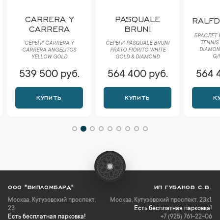
CARRERA Y
PASQUALE
RALF
CARRERA
BRUNI
БРАСЛЕТ 
TENNIS
СЕРЬГИ CARRERA Y
СЕРЬГИ PASQUALE BRUNI
DIAMOND
CARRERA ANGELITOS
РRАTО FIORITO WHITE
G/
YELLOW GOLD
GOLD & DIAMOND
539 500 руб.
564 400 руб.
564 
КУПИТЬ
КУПИТЬ
К
ООО "ВИПЛОМБАРД"
ИП ГУБАНОВ С.В.
Москва
,
Кутузовский проспект,
Москва, Кутузовский проспект, 23к1,
23
Есть бесплатная парковка!
Есть бесплатная парковка!
+7 (925) 761-22-06