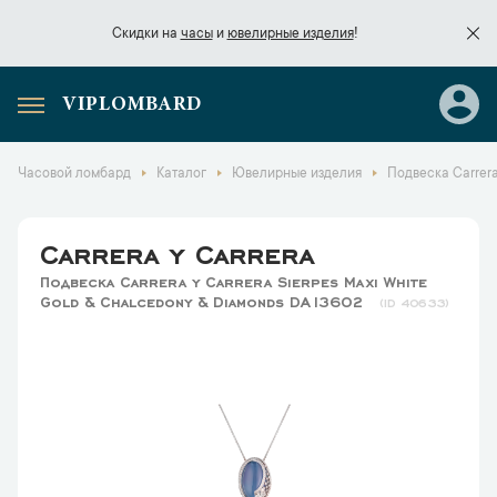
Скидки на
часы
и
ювелирные изделия
!
VIPLOMBARD
Скидки на
часы
и
ювелирные изделия
!
Часовой ломбард
Каталог
Ювелирные изделия
Подвеска Carrera
Carrera y Carrera
Подвеска Carrera y Carrera Sierpes Maxi White
Gold & Chalcedony & Diamonds DA13602
40633