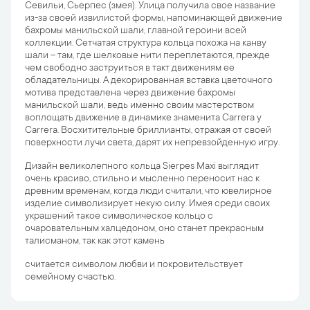
Севильи, Сьерпес (змея). Улица получила свое название
из-за своей извилистой формы, напоминающей движение
бахромы манильской шали, главной героини всей
коллекции. Сетчатая структура кольца похожа на канву
шали – там, где шелковые нити переплетаются, прежде
чем свободно заструиться в такт движениям ее
обладательницы. А декорированная вставка цветочного
мотива представлена через движение бахромы
манильской шали, ведь именно своим мастерством
воплощать движение в динамике знаменита Carrera y
Carrera. Восхитительные бриллианты, отражая от своей
поверхности лучи света, дарят их непревзойденную игру.
Дизайн великолепного кольца Sierpes Maxi выглядит
очень красиво, стильно и мысленно переносит нас к
древним временам, когда люди считали, что ювелирное
изделие символизирует некую силу. Имея среди своих
украшений такое символическое кольцо с
очаровательным халцедоном, оно станет прекрасным
талисманом, так как этот камень
считается символом любви и покровительствует
семейному счастью.