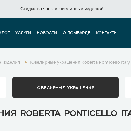
Скидки на
Скидки на
часы
часы
и
и
ювелирные изделия
ювелирные изделия
!
!
АЛОГ
УСЛУГИ
НОВОСТИ
О ЛОМБАРДЕ
КОНТАКТЫ
 изделия
Ювелирные украшения Roberta Ponticello Italy
ЮВЕЛИРНЫЕ УКРАШЕНИЯ
Я ROBERTA PONTICELLO IT