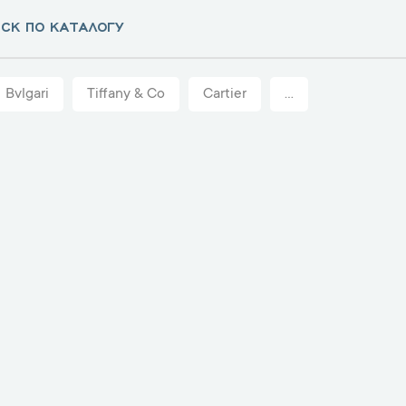
Bvlgari
Tiffany & Co
Cartier
...