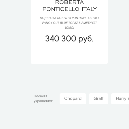
ROBERTA
PONTICELLO ITALY
ПОДВЕСКА ROBERTA PONTICELLO ITALY
FANCY CUT BLUE TOPAZ & AMETHYST
1016CI
340 300 руб.
продать
Chopard
Graff
Harry 
украшения