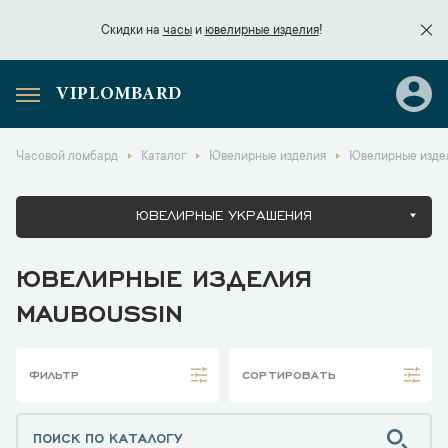
Скидки на
часы
и
ювелирные изделия
!
VIPLOMBARD
Скидки на
часы
и
ювелирные изделия
!
Часовой ломбард
Каталог
Ювелирные изделия
Ювелирные изде
ЮВЕЛИРНЫЕ УКРАШЕНИЯ
ЮВЕЛИРНЫЕ ИЗДЕЛИЯ
MAUBOUSSIN
ФИЛЬТР
СОРТИРОВАТЬ