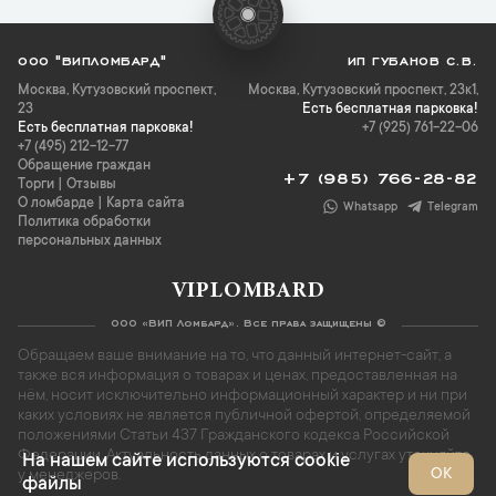
ООО "ВИПЛОМБАРД"
ИП ГУБАНОВ С.В.
Москва
,
Кутузовский проспект,
Москва, Кутузовский проспект, 23к1,
23
Есть бесплатная парковка!
Есть бесплатная парковка!
+7 (925) 761-22-06
+7 (495) 212-12-77
Обращение граждан
+7 (985) 766-28-82
Торги
|
Отзывы
О ломбарде
|
Карта сайта
Whatsapp
Telegram
Политика обработки
персональных данных
VIPLOMBARD
ООО «ВИП Ломбард». Все права защищены ©
Обращаем ваше внимание на то, что данный интернет-сайт, а
также вся информация о товарах и ценах, предоставленная на
нём, носит исключительно информационный характер и ни при
каких условиях не является публичной офертой, определяемой
положениями Статьи 437 Гражданского кодекса Российской
Федерации. Актуальность данных о товарах и услугах уточняйте
На нашем сайте используются cookie
ОК
у менеджеров.
файлы