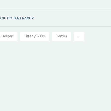
Bvlgari
Tiffany & Co
Cartier
...