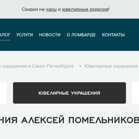
Скидки на
Скидки на
часы
часы
и
и
ювелирные изделия
ювелирные изделия
!
!
АЛОГ
УСЛУГИ
НОВОСТИ
О ЛОМБАРДЕ
КОНТАКТЫ
 украшения в Санкт-Петербурге
Ювелирные украшения 
ЮВЕЛИРНЫЕ УКРАШЕНИЯ
ИЯ АЛЕКСЕЙ ПОМЕЛЬНИКОВ