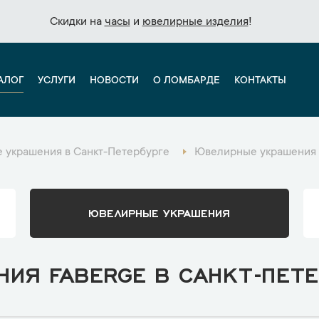
Скидки на
Скидки на
часы
часы
и
и
ювелирные изделия
ювелирные изделия
!
!
АЛОГ
УСЛУГИ
НОВОСТИ
О ЛОМБАРДЕ
КОНТАКТЫ
 украшения в Санкт-Петербурге
Ювелирные украшения 
ЮВЕЛИРНЫЕ УКРАШЕНИЯ
ИЯ FABERGE В САНКТ-ПЕТЕ