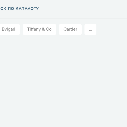
Bvlgari
Tiffany & Co
Cartier
...