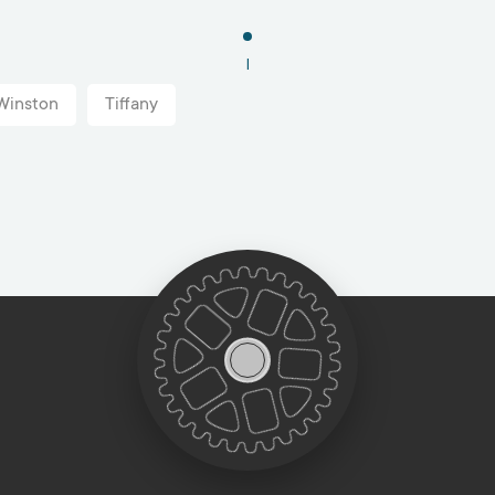
1
Winston
Tiffany