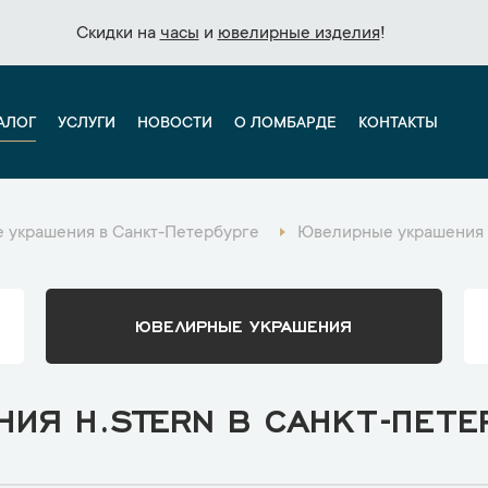
Скидки на
Скидки на
часы
часы
и
и
ювелирные изделия
ювелирные изделия
!
!
АЛОГ
УСЛУГИ
НОВОСТИ
О ЛОМБАРДЕ
КОНТАКТЫ
 украшения в Санкт-Петербурге
Ювелирные украшения H
ЮВЕЛИРНЫЕ УКРАШЕНИЯ
ИЯ H.STERN В САНКТ-ПЕТЕ