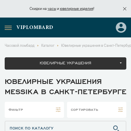
Скидки на
часы
и
ювелирные изделия
!
VIPLOMBARD
Скидки на
часы
и
ювелирные изделия
!
Часовой ломбард
Каталог
Ювелирные украшения в Санкт-Петербур
ЮВЕЛИРНЫЕ УКРАШЕНИЯ
ЮВЕЛИРНЫЕ УКРАШЕНИЯ
MESSIKA В САНКТ-ПЕТЕРБУРГЕ
ФИЛЬТР
СОРТИРОВАТЬ