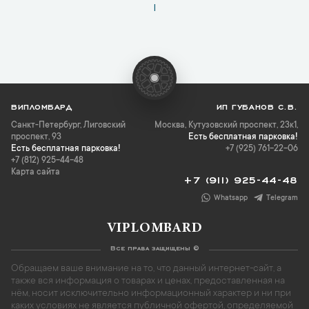
1
ВИПЛОМБАРД
ИП ГУБАНОВ С.В.
Санкт-Петербург
,
Лиговский
Москва, Кутузовский проспект, 23к1,
проспект, 93
Есть бесплатная парковка!
Есть бесплатная парковка!
+7 (925) 761-22-06
+7 (812) 925-44-48
Карта сайта
+7 (911) 925-44-48
Whatsapp
Telegram
VIPLOMBARD
Все права защищены ©
Обращаем ваше внимание на то, что данный интернет-сайт, а
также вся информация о товарах и ценах, предоставленная на
нём, носит исключительно информационный характер и ни при
каких условиях не является публичной офертой, определяемой