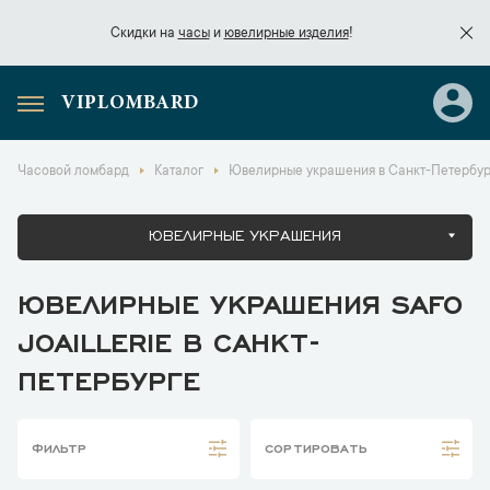
Скидки на
часы
и
ювелирные изделия
!
VIPLOMBARD
Скидки на
часы
и
ювелирные изделия
!
Часовой ломбард
Каталог
Ювелирные украшения в Санкт-Петербур
ЮВЕЛИРНЫЕ УКРАШЕНИЯ
ЮВЕЛИРНЫЕ УКРАШЕНИЯ SAFO
JOAILLERIE В САНКТ-
ПЕТЕРБУРГЕ
ФИЛЬТР
СОРТИРОВАТЬ