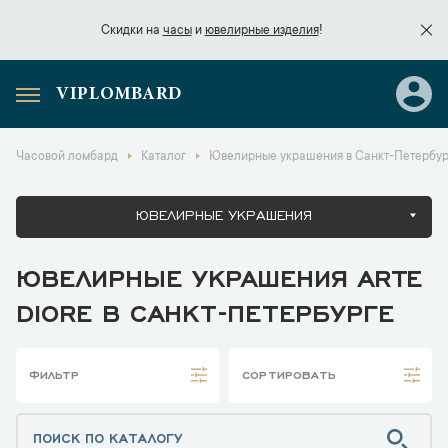
Скидки на
часы
и
ювелирные изделия
!
VIPLOMBARD
Скидки на
часы
и
ювелирные изделия
!
Часовой ломбард
Каталог
Ювелирные украшения в Санкт-Петербур
ЮВЕЛИРНЫЕ УКРАШЕНИЯ
ЮВЕЛИРНЫЕ УКРАШЕНИЯ ARTE
DIORE В САНКТ-ПЕТЕРБУРГЕ
ФИЛЬТР
СОРТИРОВАТЬ