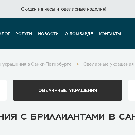
Скидки на
Скидки на
часы
часы
и
и
ювелирные изделия
ювелирные изделия
!
!
АЛОГ
УСЛУГИ
НОВОСТИ
О ЛОМБАРДЕ
КОНТАКТЫ
 украшения в Санкт-Петербурге
Ювелирные украшения 
ЮВЕЛИРНЫЕ УКРАШЕНИЯ
ИЯ С БРИЛЛИАНТАМИ В СА