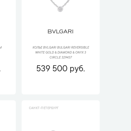
BVLGARI
M
КОЛЬЕ BVLGARI BULGARI REVERSIBLE
WHITE GOLD & DIAMOND & ONYX 3
CIRCLE 329437
.
539 500 руб.
САНКТ-ПЕТЕРБУРГ