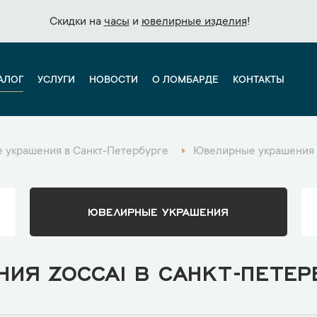
Скидки на
Скидки на
часы
часы
и
и
ювелирные изделия
ювелирные изделия
!
!
АЛОГ
УСЛУГИ
НОВОСТИ
О ЛОМБАРДЕ
КОНТАКТЫ
 украшения в Санкт-Петербурге
Ювелирные украшения 
ЮВЕЛИРНЫЕ УКРАШЕНИЯ
ИЯ ZOCCAI В САНКТ-ПЕТЕР