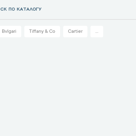
Bvlgari
Tiffany & Co
Cartier
...