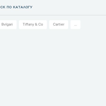
Bvlgari
Tiffany & Co
Cartier
...