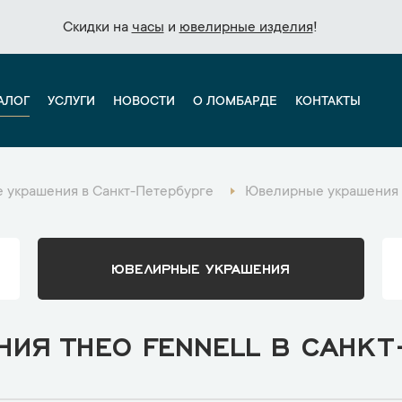
Скидки на
Скидки на
часы
часы
и
и
ювелирные изделия
ювелирные изделия
!
!
АЛОГ
УСЛУГИ
НОВОСТИ
О ЛОМБАРДЕ
КОНТАКТЫ
 украшения в Санкт-Петербурге
Ювелирные украшения T
ЮВЕЛИРНЫЕ УКРАШЕНИЯ
ИЯ THEO FENNELL В САНКТ