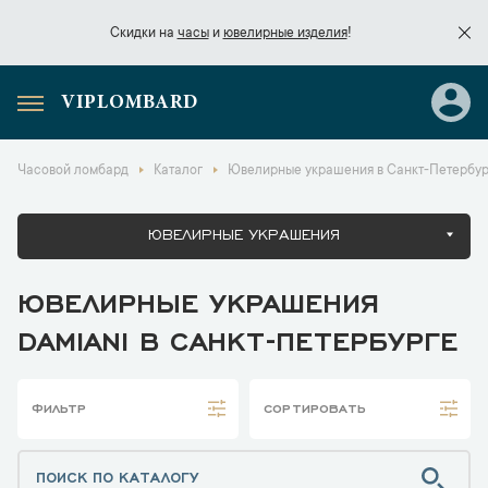
Скидки на
часы
и
ювелирные изделия
!
VIPLOMBARD
Скидки на
часы
и
ювелирные изделия
!
Часовой ломбард
Каталог
Ювелирные украшения в Санкт-Петербур
ЮВЕЛИРНЫЕ УКРАШЕНИЯ
ЮВЕЛИРНЫЕ УКРАШЕНИЯ
DAMIANI В САНКТ-ПЕТЕРБУРГЕ
ФИЛЬТР
СОРТИРОВАТЬ