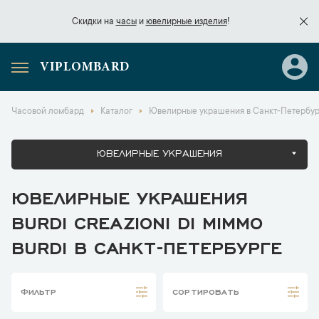
Скидки на
часы
и
ювелирные изделия
!
VIPLOMBARD
Скидки на
часы
и
ювелирные изделия
!
Часовой ломбард
Каталог
Ювелирные украшения в Санкт-Петербур
ЮВЕЛИРНЫЕ УКРАШЕНИЯ
ЮВЕЛИРНЫЕ УКРАШЕНИЯ
BURDI CREAZIONI DI MIMMO
BURDI В САНКТ-ПЕТЕРБУРГЕ
ФИЛЬТР
СОРТИРОВАТЬ