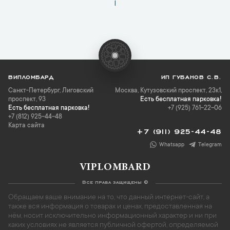
1
ВИПЛОМБАРД
ИП ГУБАНОВ С.В.
Санкт-Петербург
,
Лиговский
Москва, Кутузовский проспект, 23к1,
проспект, 93
Есть бесплатная парковка!
Есть бесплатная парковка!
+7 (925) 761-22-06
+7 (812) 925-44-48
Карта сайта
+7 (911) 925-44-48
Whatsapp
Telegram
VIPLOMBARD
Все права защищены ©
Обращаем ваше внимание на то, что данный интернет-сайт, а
также вся информация о товарах и ценах, предоставленная на
нём, носит исключительно информационный характер и ни при
каких условиях не является публичной офертой, определяемой