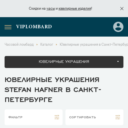
Скидки на
часы
и
ювелирные изделия
!
VIPLOMBARD
Скидки на
часы
и
ювелирные изделия
!
Часовой ломбард
Каталог
Ювелирные украшения в Санкт-Петербур
ЮВЕЛИРНЫЕ УКРАШЕНИЯ
ЮВЕЛИРНЫЕ УКРАШЕНИЯ
STEFAN HAFNER В САНКТ-
ПЕТЕРБУРГЕ
ФИЛЬТР
СОРТИРОВАТЬ