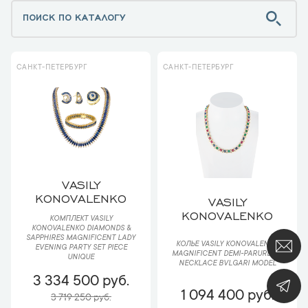
САНКТ-ПЕТЕРБУРГ
САНКТ-ПЕТЕРБУРГ
VASILY
KONOVALENKO
VASILY
KONOVALENKO
КОМПЛЕКТ VASILY
KONOVALENKO DIAMONDS &
SAPPHIRES MAGNIFICENT LADY
КОЛЬЕ VASILY KONOVALENKO
EVENING PARTY SET PIECE
MAGNIFICENT DEMI-PARURE OF
UNIQUE
NECKLACE BVLGARI MODEL
3 334 500 руб.
1 094 400 руб.
3 719 250 руб.