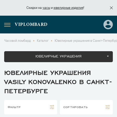
Скидки на
часы
и
ювелирные изделия
!
VIPLOMBARD
Скидки на
часы
и
ювелирные изделия
!
Часовой ломбард
Каталог
Ювелирные украшения в Санкт-Петербур
ЮВЕЛИРНЫЕ УКРАШЕНИЯ
ЮВЕЛИРНЫЕ УКРАШЕНИЯ
VASILY KONOVALENKO В САНКТ-
ПЕТЕРБУРГЕ
ФИЛЬТР
СОРТИРОВАТЬ