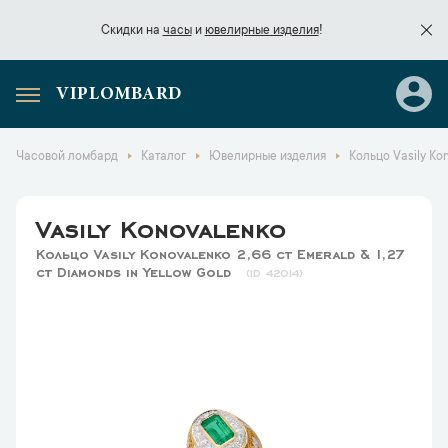
Скидки на
часы
и
ювелирные изделия
!
VIPLOMBARD
Скидки на
часы
и
ювелирные изделия
!
Часовой ломбард
Каталог
Ювелирные изделия
Кольцо Vasily Kon
Vasily Konovalenko
Кольцо Vasily Konovalenko 2,66 ct Emerald & 1,27
ct Diamonds in Yellow Gold
42014