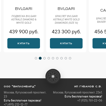
BVLGARI
BVLGARI
CA
ПОДВЕСКА BVLGARI
БРАСЛЕТ BVLGARI
БРАСЛЕТ
ASTRALE DIAMOND &
ASTRALE WHITE GOLD
BAISER
WHITE GOLD
DIAMONDS (SIZE 16)
439 900 руб.
423 300 руб.
456 
КУПИТЬ
КУПИТЬ
К
ООО "ВИПЛОМБАРД"
ИП ГУБАНОВ С.В.
Москва
,
Кутузовский проспект,
Москва, Кутузовский проспект, 23к1,
23
Есть бесплатная парковка!
Есть бесплатная парковка!
+7 (925) 761-22-06
+7 (495) 212-12-77