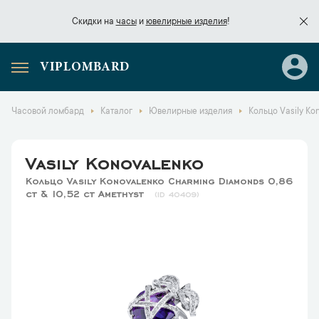
Скидки на
часы
и
ювелирные изделия
!
VIPLOMBARD
Скидки на
часы
и
ювелирные изделия
!
Часовой ломбард
Каталог
Ювелирные изделия
Кольцо Vasily Ko
Vasily Konovalenko
Кольцо Vasily Konovalenko Charming Diamonds 0,86
ct & 10,52 ct Amethyst
40409