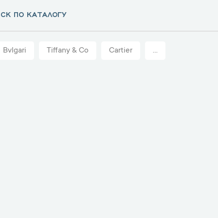
Bvlgari
Tiffany & Co
Cartier
...