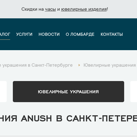
Скидки на
Скидки на
часы
часы
и
и
ювелирные изделия
ювелирные изделия
!
!
АЛОГ
УСЛУГИ
НОВОСТИ
О ЛОМБАРДЕ
КОНТАКТЫ
 украшения в Санкт-Петербурге
Ювелирные украшения 
ЮВЕЛИРНЫЕ УКРАШЕНИЯ
ИЯ ANUSH В САНКТ-ПЕТЕР